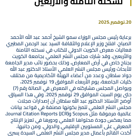
نسخته الثامنة والأربعين
20.نوفمبر.2025
برعاية رئيس مجلس الوزراء سمو الشيخ أحمد عبد الله الأحمد
الصباح، افتتح وزير الإعلام والثقافة السيد عبد الرحمن المطيري
فعاليات معرض الكويت الدولي للكتاب في نسخته الثامنة
والأربعين، وقد شارك مجلس النشر العلمي بجامعة الكويت
بجناح خاص في أرض المعارض، وذلك بحضور نائب مدير الجامعة
للأبحاث ورئيس مجلس النشر العلمي الأستاذ الدكتور عبد الله
جواد سلطان، وعدد من أعضاء الهيئة الأكاديمية من مختلف
كليات الجامعة، يوم الأربعاء الموافق 19 نوفمبر 2025،
ويواصل المجلس مشاركته في المعرض في الصالة رقم (7)
حتى يوم السبت الموافق 29 نوفمبر 2025. وفي هذا السياق،
أوضح الأستاذ الدكتور عبد الله سلطان أن إصدارات مجلات
مجلس النشر العلمي تتميز بكونها مصنفة في قواعد بيانات
عالمية مرموقة مثل Scopus وJournal Citation Reports (JCR)،
مما يعكس جودة محتواها العلمي ودورها في تعزيز الإنتاج
المعرفي على المستويين الإقليمي والدولي. ومن جانبها،
أكدت القائم بأعمال مدير مجلس النشر العلمي السيدة يسرى